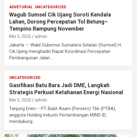
ADVETORIAL
UNCATEGORIZED
Wagub Sumsel Cik Ujang Soroti Kendala
Lahan, Dorong Percepatan Tol Betung–
Tempino Rampung November
Mei 5, 2026
admin
Jakarta — Wakil Gubernur Sumatera Selatan (Sumsel) H.
Cik Ujang menghadiri Rapat Koordinasi Percepatan
Pembangunan Jalan…
UNCATEGORIZED
Gasifikasi Batu Bara Jadi DME, Langkah
Strategis Perkuat Ketahanan Energi Nasional
Mei 5, 2026
admin
Tanjung Enim – PT Bukit Asam (Persero) Tbk (PTBA),
anggota Holding Industri Pertambangan MIND ID,
mendukung…