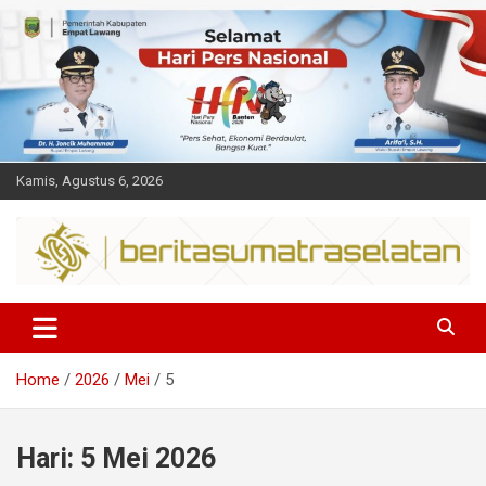
Skip
to
content
Kamis, Agustus 6, 2026
Dalam berita
Sumsel
Home
2026
Mei
5
Hari:
5 Mei 2026