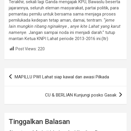
Terakhir, sekali lagi Ganda mengajak KPU, Bawaslu beserta
jajarannya, seluruh eleman masyarakat, partai politik, para
pemantau pemilu untuk bersama sama menjaga proses
pemilukada kedepan tetap aman, damai, tentram. “
jeme
lain mungkin ribang nginaknye , anye kite Lahat yang karut
namenye.
Jangan sampai noda ini menjadi darah.” tutup
mantan Ketua KNPI Lahat periode 2013-2016 ini.(ltr)
Post Views:
220
Navigasi
MAPILLU PWI Lahat siap kawal dan awasi Pilkada
pos
CU & BERLIAN Kunjungi posko Gasak
Tinggalkan Balasan