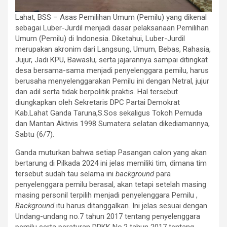
Lahat, BSS – Asas Pemilihan Umum (Pemilu) yang dikenal
sebagai Luber-Jurdil menjadi dasar pelaksanaan Pemilihan
Umum (Pemilu) di Indonesia. Diketahui, Luber-Jurdil
merupakan akronim dari Langsung, Umum, Bebas, Rahasia,
Jujur, Jadi KPU, Bawaslu, serta jajarannya sampai ditingkat
desa bersama-sama menjadi penyelenggara pemilu, harus
berusaha menyelenggarakan Pemilu ini dengan Netral, jujur
dan adil serta tidak berpolitik praktis. Hal tersebut
diungkapkan oleh Sekretaris DPC Partai Demokrat
Kab.Lahat Ganda Taruna,S.Sos sekaligus Tokoh Pemuda
dan Mantan Aktivis 1998 Sumatera selatan dikediamannya,
Sabtu (6/7).
Ganda muturkan bahwa setiap Pasangan calon yang akan
bertarung di Pilkada 2024 ini jelas memiliki tim, dimana tim
tersebut sudah tau selama ini
background
para
penyelenggara pemilu berasal, akan tetapi setelah masing
masing personil terpilih menjadi penyelenggara Pemilu ,
Background
itu harus ditanggalkan. Ini jelas sesuai dengan
Undang-undang no.7 tahun 2017 tentang penyelenggara
pemilu serta peraturan DPKK No.2 tahun 2017 tentang