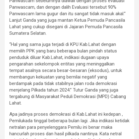
Panwascam sebelumnya diawali dengan proses evaluasi
Panwascam, dan dengan dalih Evaluasi tersebut 90%
Panwascam lama gugur dan itu sangat tidak masuk akal.”
Lanjut Ganda yang juga mantan Ketua Pemuda Pancasila
Lahat yang cukup disegani di Jajaran Pemuda Pancasila
Sumatera Selatan.
“Hal yang sama juga terjadi di KPU Kab.Lahat dengan
memilih PPK yang baru beberapa bulan pindah status
penduduk diluar Kab.Lahat, indikasi dugaan upaya
pengarahan sekelompok entitas yang meninggalkan
tempat asalnya secara besar-besaran (eksodus), untuk
membangun kekuatan yang bernilai negatif yang
berdampak pada tidak stabilnya jalan roda demokrasi
menjelang Pilkada tahun 2024.” Tutur Ganda yang juga
tergabung di Masyarakat Peduli Demokrasi (MPD) Cabang
Lahat.
Apa jadinya proses demokrasi di Kab.Lahat ini kedepan ,
Pemilukada tinggal beberapa bulan lagi. Jika indikasi ketidak
netralan para penyelenggara Pemilu ini benar maka
hancurlah proses dan hasil pilkada nantinya. Kata netral