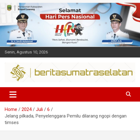
Skip
to
content
Senin, Agustus 10, 2026
Dalam berita
Sumsel
Home
2024
Juli
6
Jelang pilkada, Penyelenggara Pemilu dilarang ngopi dengan
timses