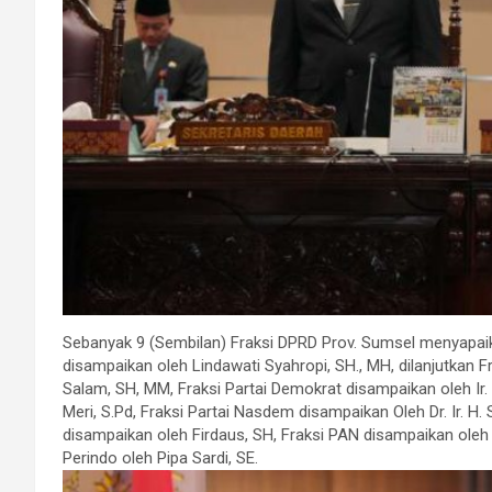
Sebanyak 9 (Sembilan) Fraksi DPRD Prov. Sumsel menyapaik
disampaikan oleh Lindawati Syahropi, SH., MH, dilanjutkan Fr
Salam, SH, MM, Fraksi Partai Demokrat disampaikan oleh Ir
Meri, S.Pd, Fraksi Partai Nasdem disampaikan Oleh Dr. Ir.
disampaikan oleh Firdaus, SH, Fraksi PAN disampaikan oleh
Perindo oleh Pipa Sardi, SE.