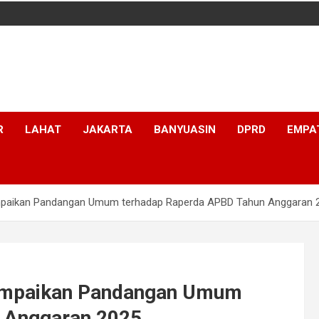
R
LAHAT
JAKARTA
BANYUASIN
DPRD
EMPA
mpaikan Pandangan Umum terhadap Raperda APBD Tahun Anggaran 
Sampaikan Pandangan Umum
 Anggaran 2025