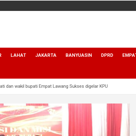
R
LAHAT
JAKARTA
BANYUASIN
DPRD
EMPA
ati dan wakil bupati Empat Lawang Sukses digelar KPU