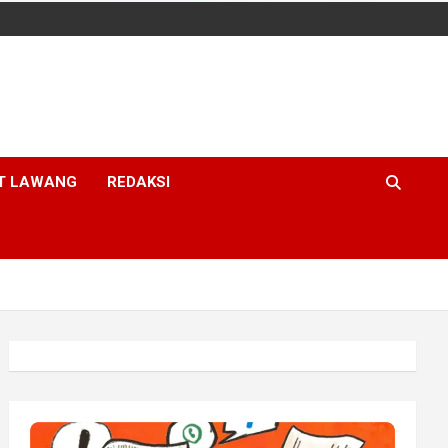
T LAWANG
REDAKSI