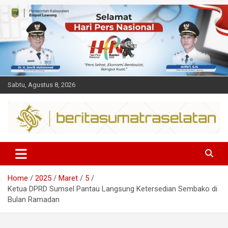
Skip
to
content
Sabtu, Agustus 8, 2026
Dalam berita
Sumsel
Home
2025
Maret
5
Ketua DPRD Sumsel Pantau Langsung Ketersedian Sembako di
Bulan Ramadan