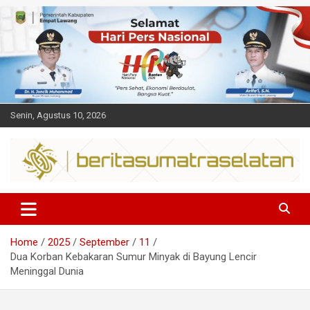
Skip
to
content
Senin, Agustus 10, 2026
Dalam berita
Sumsel
Home
2025
September
11
Dua Korban Kebakaran Sumur Minyak di Bayung Lencir
Meninggal Dunia