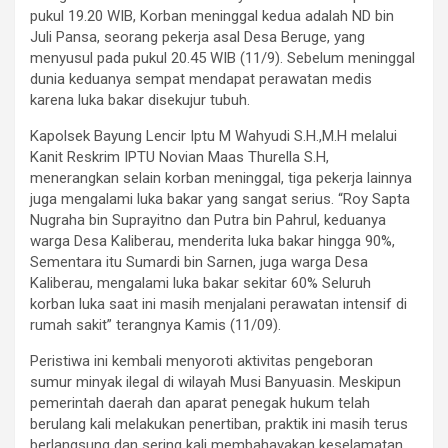
pukul 19.20 WIB, Korban meninggal kedua adalah ND bin
Juli Pansa, seorang pekerja asal Desa Beruge, yang
menyusul pada pukul 20.45 WIB (11/9). Sebelum meninggal
dunia keduanya sempat mendapat perawatan medis
karena luka bakar disekujur tubuh.
Kapolsek Bayung Lencir Iptu M Wahyudi S.H.,M.H melalui
Kanit Reskrim IPTU Novian Maas Thurella S.H,
menerangkan selain korban meninggal, tiga pekerja lainnya
juga mengalami luka bakar yang sangat serius. “Roy Sapta
Nugraha bin Suprayitno dan Putra bin Pahrul, keduanya
warga Desa Kaliberau, menderita luka bakar hingga 90%,
Sementara itu Sumardi bin Sarnen, juga warga Desa
Kaliberau, mengalami luka bakar sekitar 60% Seluruh
korban luka saat ini masih menjalani perawatan intensif di
rumah sakit” terangnya Kamis (11/09).
Peristiwa ini kembali menyoroti aktivitas pengeboran
sumur minyak ilegal di wilayah Musi Banyuasin. Meskipun
pemerintah daerah dan aparat penegak hukum telah
berulang kali melakukan penertiban, praktik ini masih terus
berlangsung dan sering kali membahayakan keselamatan