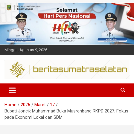
Skip
to
content
Minggu, Agustus 9, 2026
Dalam berita
Sumsel
Home
2026
Maret
17
Bupati Joncik Muhammad Buka Musrenbang RKPD 2027: Fokus
pada Ekonomi Lokal dan SDM