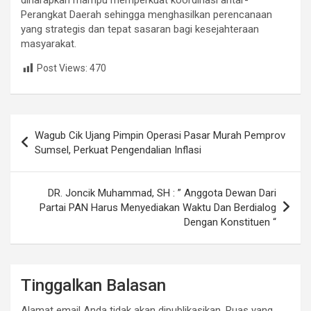
diharapkan mampu memperkuat koordinasi antar-
Perangkat Daerah sehingga menghasilkan perencanaan
yang strategis dan tepat sasaran bagi kesejahteraan
masyarakat.
Post Views:
470
Navigasi
Wagub Cik Ujang Pimpin Operasi Pasar Murah Pemprov
pos
Sumsel, Perkuat Pengendalian Inflasi
DR. Joncik Muhammad, SH : ” Anggota Dewan Dari
Partai PAN Harus Menyediakan Waktu Dan Berdialog
Dengan Konstituen “
Tinggalkan Balasan
Alamat email Anda tidak akan dipublikasikan.
Ruas yang