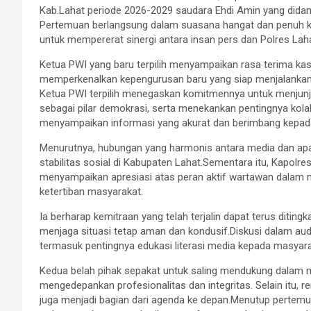
Kab.Lahat periode 2026-2029 saudara Ehdi Amin yang didam
Pertemuan berlangsung dalam suasana hangat dan penuh 
untuk mempererat sinergi antara insan pers dan Polres Lah
Ketua PWI yang baru terpilih menyampaikan rasa terima kas
memperkenalkan kepengurusan baru yang siap menjalankan 
Ketua PWI terpilih menegaskan komitmennya untuk menjunjun
sebagai pilar demokrasi, serta menekankan pentingnya kol
menyampaikan informasi yang akurat dan berimbang kepad
Menurutnya, hubungan yang harmonis antara media dan ap
stabilitas sosial di Kabupaten Lahat.Sementara itu, Kapolr
menyampaikan apresiasi atas peran aktif wartawan dalam
ketertiban masyarakat.
Ia berharap kemitraan yang telah terjalin dapat terus ditin
menjaga situasi tetap aman dan kondusif.Diskusi dalam aud
termasuk pentingnya edukasi literasi media kepada masyar
Kedua belah pihak sepakat untuk saling mendukung dalam 
mengedepankan profesionalitas dan integritas. Selain itu, r
juga menjadi bagian dari agenda ke depan.Menutup pertemu