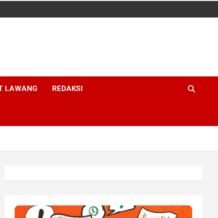
T LAWANG
REDAKSI