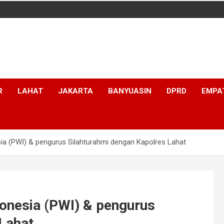
R
LAHAT
JAKARTA
BANYUASIN
DPRD
EMPA
a (PWI) & pengurus Silahturahmi dengan Kapolres Lahat
onesia (PWI) & pengurus
Lahat