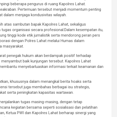
pingi beberapa pengurus di ruang Kapolres Lahat.
keakraban. Pertemuan tersebut menjadi momentum penting
at dalam menjaga kondusivitas wilayah.
ih atas sambutan bapak Kapolres Lahat, sekaligus
tugas organisasi secara profesional.Dalam kesempatan itu,
g tinggi kode etik jurnalistik serta mendorong peran pers
aborasi dengan Polres Lahat melalui Humas dalam
a masyarakat.
arat penegak hukum akan berdampak positif terhadap
es menyambut baik kunjungan tersebut. Kapolres Lahat
 membantu menyebarluaskan informasi terkait keamanan dan
gkatkan, khususnya dalam menangkal berita hoaks serta
ensi tersebut juga membahas berbagai isu strategis,
akat serta peningkatan kapasitas wartawan.
menjalankan tugas masing-masing, dengan tetap
encana kegiatan bersama seperti sosialisasi dan pelatihan
an, Ketua PWI dan Kapolres Lahat berharap sinergi yang