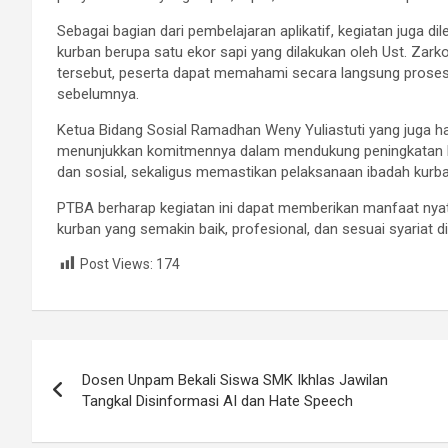
Sebagai bagian dari pembelajaran aplikatif, kegiatan juga 
kurban berupa satu ekor sapi yang dilakukan oleh Ust. Zarkon
tersebut, peserta dapat memahami secara langsung proses
sebelumnya.
Ketua Bidang Sosial Ramadhan Weny Yuliastuti yang juga had
menunjukkan komitmennya dalam mendukung peningkatan 
dan sosial, sekaligus memastikan pelaksanaan ibadah kurban b
PTBA berharap kegiatan ini dapat memberikan manfaat ny
kurban yang semakin baik, profesional, dan sesuai syariat d
Post Views:
174
Navigasi
Dosen Unpam Bekali Siswa SMK Ikhlas Jawilan
pos
Tangkal Disinformasi AI dan Hate Speech