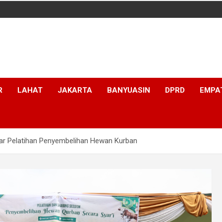
R
LAHAT
JAKARTA
BANYUASIN
DPRD
EMPA
ar Pelatihan Penyembelihan Hewan Kurban