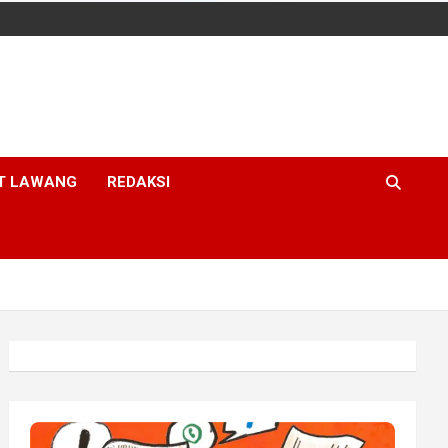
T LAWANG
REDAKSI