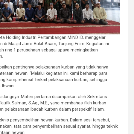
ta Holding Industri Pertambangan MIND ID, menggelar
di Masjid Jami’ Bukit Asam, Tanjung Enim. Kegiatan ini
layah ring 1 perusahaan sebagai upaya meningkatkan
m.
paikan pentingnya pelaksanaan kurban yang tidak hanya
eraan hewan. “Melalui kegiatan ini, kami berharap para
ng komprehensif terkait pelaksanaan kurban, sehingga
s Ihwani.
idangnya. Materi pertama disampaikan oleh Sekretaris
aufik Salman, S.Ag., M.E., yang membahas fikih kurban
an pelaksanaan ibadah kurban dalam perspektif Islam.
eknis penyembelihan hewan kurban. Dalam sesi tersebut,
nakan, tata cara penyembelihan sesuai syariat, hingga teknik
ritaan hewan.