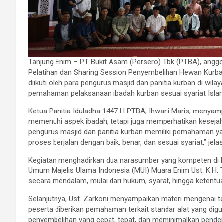
Tanjung Enim – PT Bukit Asam (Persero) Tbk (PTBA), anggo
Pelatihan dan Sharing Session Penyembelihan Hewan Kurban 
diikuti oleh para pengurus masjid dan panitia kurban di wi
pemahaman pelaksanaan ibadah kurban sesuai syariat Isla
Ketua Panitia Iduladha 1447 H PTBA, Ihwani Maris, menyam
memenuhi aspek ibadah, tetapi juga memperhatikan kesejaht
pengurus masjid dan panitia kurban memiliki pemahaman ya
proses berjalan dengan baik, benar, dan sesuai syariat,” jela
Kegiatan menghadirkan dua narasumber yang kompeten di b
Umum Majelis Ulama Indonesia (MUI) Muara Enim Ust. K.H. T
secara mendalam, mulai dari hukum, syarat, hingga ketentu
Selanjutnya, Ust. Zarkoni menyampaikan materi mengenai t
peserta diberikan pemahaman terkait standar alat yang digu
penyembelihan yang cepat, tepat, dan meminimalkan pende