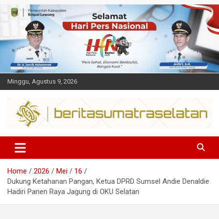
Skip
to
content
Minggu, Agustus 9, 2026
Dalam berita
Sumsel
Home
2026
Mei
16
Dukung Ketahanan Pangan, Ketua DPRD Sumsel Andie Denaldie
Hadiri Panen Raya Jagung di OKU Selatan