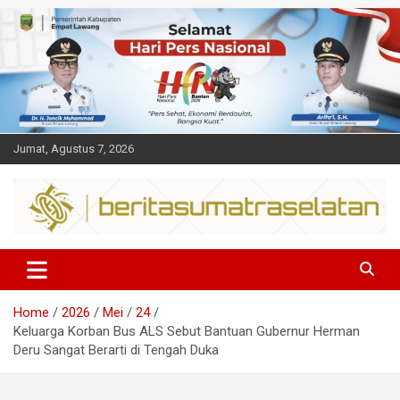
Skip
to
content
Jumat, Agustus 7, 2026
Dalam berita
Sumsel
Home
2026
Mei
24
Keluarga Korban Bus ALS Sebut Bantuan Gubernur Herman
Deru Sangat Berarti di Tengah Duka