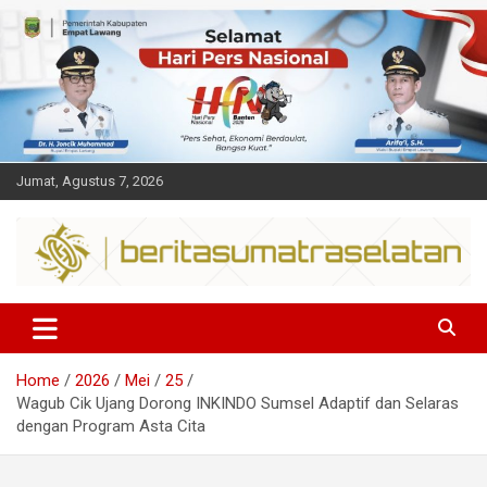
Skip
to
content
Jumat, Agustus 7, 2026
Dalam berita
Sumsel
Home
2026
Mei
25
Wagub Cik Ujang Dorong INKINDO Sumsel Adaptif dan Selaras
dengan Program Asta Cita