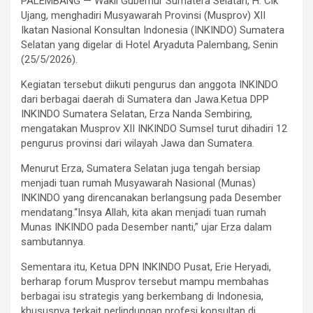
PALEMBANG — Wakil Gubernur Sumatera Selatan, H. Cik
Ujang, menghadiri Musyawarah Provinsi (Musprov) XII
Ikatan Nasional Konsultan Indonesia (INKINDO) Sumatera
Selatan yang digelar di Hotel Aryaduta Palembang, Senin
(25/5/2026).
Kegiatan tersebut diikuti pengurus dan anggota INKINDO
dari berbagai daerah di Sumatera dan Jawa.Ketua DPP
INKINDO Sumatera Selatan, Erza Nanda Sembiring,
mengatakan Musprov XII INKINDO Sumsel turut dihadiri 12
pengurus provinsi dari wilayah Jawa dan Sumatera.
Menurut Erza, Sumatera Selatan juga tengah bersiap
menjadi tuan rumah Musyawarah Nasional (Munas)
INKINDO yang direncanakan berlangsung pada Desember
mendatang.“Insya Allah, kita akan menjadi tuan rumah
Munas INKINDO pada Desember nanti,” ujar Erza dalam
sambutannya.
Sementara itu, Ketua DPN INKINDO Pusat, Erie Heryadi,
berharap forum Musprov tersebut mampu membahas
berbagai isu strategis yang berkembang di Indonesia,
khususnya terkait perlindungan profesi konsultan di