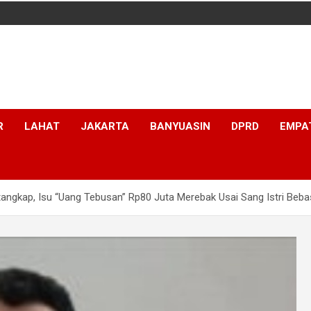
R
LAHAT
JAKARTA
BANYUASIN
DPRD
EMPA
tangkap, Isu “Uang Tebusan” Rp80 Juta Merebak Usai Sang Istri Beba