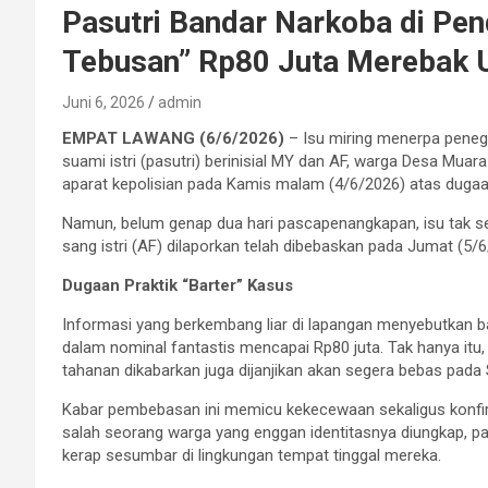
Pasutri Bandar Narkoba di Pen
Tebusan” Rp80 Juta Merebak U
Juni 6, 2026
admin
EMPAT LAWANG (6/6/2026)
– Isu miring menerpa peneg
suami istri (pasutri) berinisial MY dan AF, warga Desa Mua
aparat kepolisian pada Kamis malam (4/6/2026) atas dugaan 
​Namun, belum genap dua hari pascapenangkapan, isu tak s
sang istri (AF) dilaporkan telah dibebaskan pada Jumat (5/6
Dugaan Praktik “Barter” Kasus
Informasi yang berkembang liar di lapangan menyebutkan b
dalam nominal fantastis mencapai Rp80 juta. Tak hanya itu
tahanan dikabarkan juga dijanjikan akan segera bebas pada
​Kabar pembebasan ini memicu kekecewaan sekaligus konfi
salah seorang warga yang enggan identitasnya diungkap, p
kerap sesumbar di lingkungan tempat tinggal mereka.