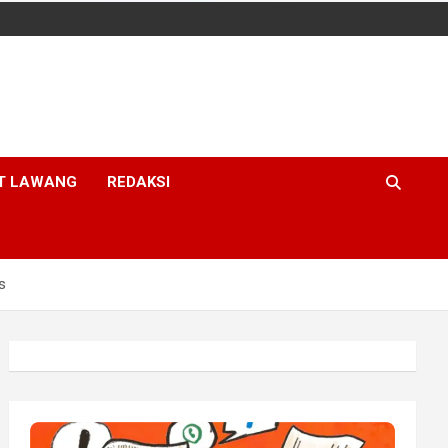
T LAWANG
REDAKSI
s