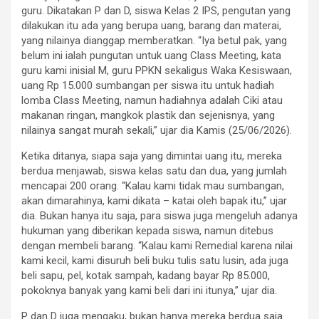
guru. Dikatakan P dan D, siswa Kelas 2 IPS, pengutan yang
dilakukan itu ada yang berupa uang, barang dan materai,
yang nilainya dianggap memberatkan. “Iya betul pak, yang
belum ini ialah pungutan untuk uang Class Meeting, kata
guru kami inisial M, guru PPKN sekaligus Waka Kesiswaan,
uang Rp 15.000 sumbangan per siswa itu untuk hadiah
lomba Class Meeting, namun hadiahnya adalah Ciki atau
makanan ringan, mangkok plastik dan sejenisnya, yang
nilainya sangat murah sekali,” ujar dia Kamis (25/06/2026).
Ketika ditanya, siapa saja yang dimintai uang itu, mereka
berdua menjawab, siswa kelas satu dan dua, yang jumlah
mencapai 200 orang. “Kalau kami tidak mau sumbangan,
akan dimarahinya, kami dikata – katai oleh bapak itu,” ujar
dia. Bukan hanya itu saja, para siswa juga mengeluh adanya
hukuman yang diberikan kepada siswa, namun ditebus
dengan membeli barang. “Kalau kami Remedial karena nilai
kami kecil, kami disuruh beli buku tulis satu lusin, ada juga
beli sapu, pel, kotak sampah, kadang bayar Rp 85.000,
pokoknya banyak yang kami beli dari ini itunya,” ujar dia.
P dan D juga mengaku, bukan hanya mereka berdua saja