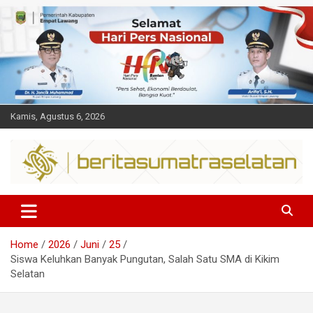
Skip
to
content
Kamis, Agustus 6, 2026
Dalam berita
Sumsel
Home
2026
Juni
25
Siswa Keluhkan Banyak Pungutan, Salah Satu SMA di Kikim
Selatan