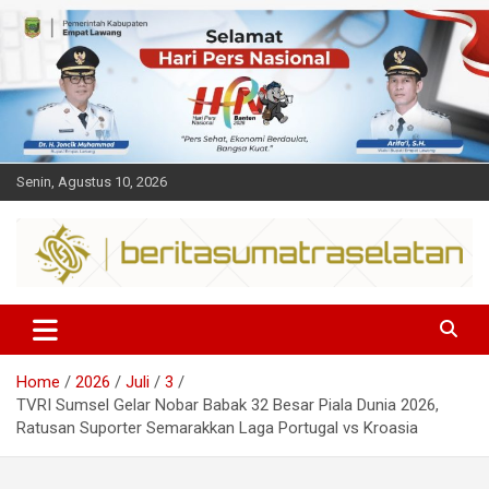
Skip
to
content
Senin, Agustus 10, 2026
Dalam berita
Sumsel
Home
2026
Juli
3
TVRI Sumsel Gelar Nobar Babak 32 Besar Piala Dunia 2026,
Ratusan Suporter Semarakkan Laga Portugal vs Kroasia