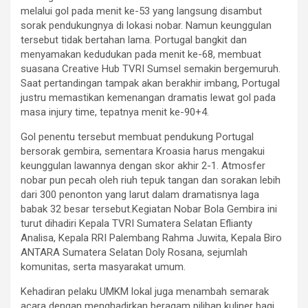
melalui gol pada menit ke-53 yang langsung disambut
sorak pendukungnya di lokasi nobar. Namun keunggulan
tersebut tidak bertahan lama. Portugal bangkit dan
menyamakan kedudukan pada menit ke-68, membuat
suasana Creative Hub TVRI Sumsel semakin bergemuruh.
Saat pertandingan tampak akan berakhir imbang, Portugal
justru memastikan kemenangan dramatis lewat gol pada
masa injury time, tepatnya menit ke-90+4.
Gol penentu tersebut membuat pendukung Portugal
bersorak gembira, sementara Kroasia harus mengakui
keunggulan lawannya dengan skor akhir 2-1. Atmosfer
nobar pun pecah oleh riuh tepuk tangan dan sorakan lebih
dari 300 penonton yang larut dalam dramatisnya laga
babak 32 besar tersebut.Kegiatan Nobar Bola Gembira ini
turut dihadiri Kepala TVRI Sumatera Selatan Eflianty
Analisa, Kepala RRI Palembang Rahma Juwita, Kepala Biro
ANTARA Sumatera Selatan Doly Rosana, sejumlah
komunitas, serta masyarakat umum.
Kehadiran pelaku UMKM lokal juga menambah semarak
acara dengan menghadirkan beragam pilihan kuliner bagi