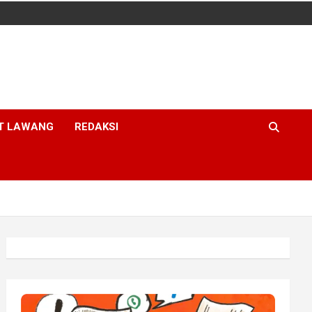
T LAWANG
REDAKSI