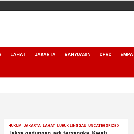
R
LAHAT
JAKARTA
BANYUASIN
DPRD
EMPA
HUKUM
JAKARTA
LAHAT
LUBUK LINGGAU
UNCATEGORIZED
Jaksa gadungan jadi tersangka, Kejati