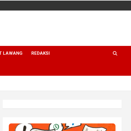
T LAWANG
REDAKSI