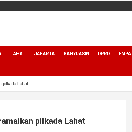
R
LAHAT
JAKARTA
BANYUASIN
DPRD
EMPA
 pilkada Lahat
ramaikan pilkada Lahat