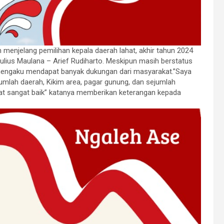
n menjelang pemilihan kepala daerah lahat, akhir tahun 2024
ulius Maulana – Arief Rudiharto. Meskipun masih berstatus
 mengaku mendapat banyak dukungan dari masyarakat.”Saya
umlah daerah, Kikim area, pagar gunung, dan sejumlah
kat sangat baik” katanya memberikan keterangan kepada