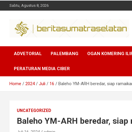
Sabtu, Agustus 8, 2026
Dalam berita
Sumsel
ADVETORIAL
PALEMBANG
OGAN KOMERING ILI
PERATURAN MEDIA CIBER
Home
2024
Juli
16
Baleho YM-ARH beredar, siap ramaikan
UNCATEGORIZED
Baleho YM-ARH beredar, siap 