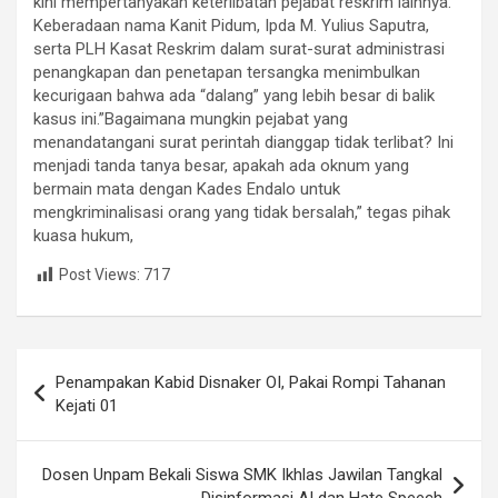
kini mempertanyakan keterlibatan pejabat reskrim lainnya.
Keberadaan nama Kanit Pidum, Ipda M. Yulius Saputra,
serta PLH Kasat Reskrim dalam surat-surat administrasi
penangkapan dan penetapan tersangka menimbulkan
kecurigaan bahwa ada “dalang” yang lebih besar di balik
kasus ini.​”Bagaimana mungkin pejabat yang
menandatangani surat perintah dianggap tidak terlibat? Ini
menjadi tanda tanya besar, apakah ada oknum yang
bermain mata dengan Kades Endalo untuk
mengkriminalisasi orang yang tidak bersalah,” tegas pihak
kuasa hukum,
Post Views:
717
Navigasi
Penampakan Kabid Disnaker OI, Pakai Rompi Tahanan
pos
Kejati 01
Dosen Unpam Bekali Siswa SMK Ikhlas Jawilan Tangkal
Disinformasi AI dan Hate Speech