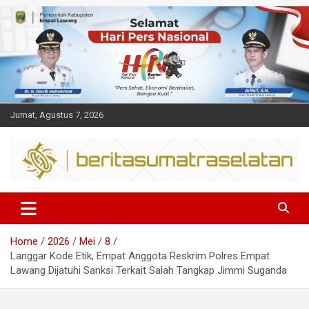
Skip
to
content
Jumat, Agustus 7, 2026
Dalam berita
Sumsel
Home
2026
Mei
8
Langgar Kode Etik, Empat Anggota Reskrim Polres Empat
Lawang Dijatuhi Sanksi Terkait Salah Tangkap Jimmi Suganda