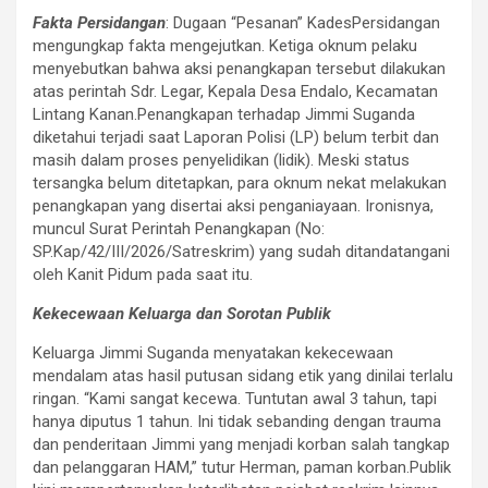
Fakta Persidangan
: Dugaan “Pesanan” Kades​Persidangan
mengungkap fakta mengejutkan. Ketiga oknum pelaku
menyebutkan bahwa aksi penangkapan tersebut dilakukan
atas perintah Sdr. Legar, Kepala Desa Endalo, Kecamatan
Lintang Kanan.​Penangkapan terhadap Jimmi Suganda
diketahui terjadi saat Laporan Polisi (LP) belum terbit dan
masih dalam proses penyelidikan (lidik). Meski status
tersangka belum ditetapkan, para oknum nekat melakukan
penangkapan yang disertai aksi penganiayaan. Ironisnya,
muncul Surat Perintah Penangkapan (No:
SP.Kap/42/III/2026/Satreskrim) yang sudah ditandatangani
oleh Kanit Pidum pada saat itu.​
Kekecewaan Keluarga dan Sorotan Publik
Keluarga Jimmi Suganda menyatakan kekecewaan
mendalam atas hasil putusan sidang etik yang dinilai terlalu
ringan. “Kami sangat kecewa. Tuntutan awal 3 tahun, tapi
hanya diputus 1 tahun. Ini tidak sebanding dengan trauma
dan penderitaan Jimmi yang menjadi korban salah tangkap
dan pelanggaran HAM,” tutur Herman, paman korban.​Publik