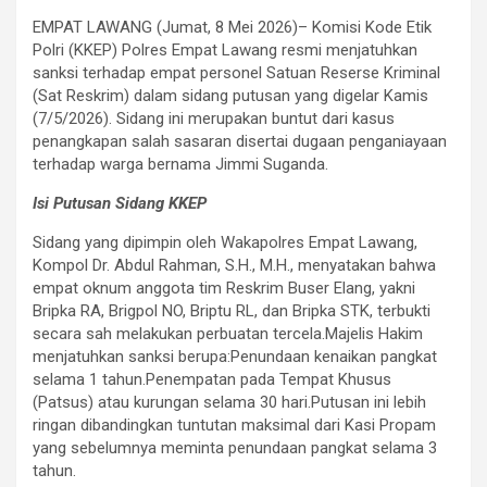
EMPAT LAWANG (Jumat, 8 Mei 2026)– Komisi Kode Etik
Polri (KKEP) Polres Empat Lawang resmi menjatuhkan
sanksi terhadap empat personel Satuan Reserse Kriminal
(Sat Reskrim) dalam sidang putusan yang digelar Kamis
(7/5/2026). Sidang ini merupakan buntut dari kasus
penangkapan salah sasaran disertai dugaan penganiayaan
terhadap warga bernama Jimmi Suganda.
​Isi Putusan Sidang KKEP​
Sidang yang dipimpin oleh Wakapolres Empat Lawang,
Kompol Dr. Abdul Rahman, S.H., M.H., menyatakan bahwa
empat oknum anggota tim Reskrim Buser Elang, yakni
Bripka RA, Brigpol NO, Briptu RL, dan Bripka STK, terbukti
secara sah melakukan perbuatan tercela.​Majelis Hakim
menjatuhkan sanksi berupa:​Penundaan kenaikan pangkat
selama 1 tahun.​Penempatan pada Tempat Khusus
(Patsus) atau kurungan selama 30 hari.​Putusan ini lebih
ringan dibandingkan tuntutan maksimal dari Kasi Propam
yang sebelumnya meminta penundaan pangkat selama 3
tahun.​