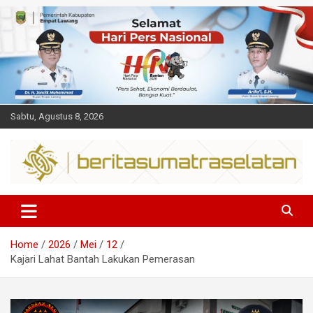
Skip
to
content
Sabtu, Agustus 8, 2026
Dalam berita
Sumsel
Home
2026
Mei
12
Kajari Lahat Bantah Lakukan Pemerasan