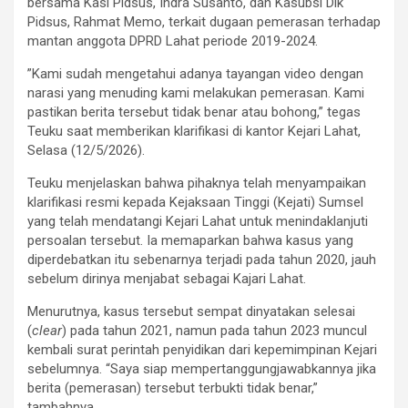
bersama Kasi Pidsus, Indra Susanto, dan Kasubsi Dik
Pidsus, Rahmat Memo, terkait dugaan pemerasan terhadap
mantan anggota DPRD Lahat periode 2019-2024.
​”Kami sudah mengetahui adanya tayangan video dengan
narasi yang menuding kami melakukan pemerasan. Kami
pastikan berita tersebut tidak benar atau bohong,” tegas
Teuku saat memberikan klarifikasi di kantor Kejari Lahat,
Selasa (12/5/2026).
​Teuku menjelaskan bahwa pihaknya telah menyampaikan
klarifikasi resmi kepada Kejaksaan Tinggi (Kejati) Sumsel
yang telah mendatangi Kejari Lahat untuk menindaklanjuti
persoalan tersebut. Ia memaparkan bahwa kasus yang
diperdebatkan itu sebenarnya terjadi pada tahun 2020, jauh
sebelum dirinya menjabat sebagai Kajari Lahat.
​Menurutnya, kasus tersebut sempat dinyatakan selesai
(
clear
) pada tahun 2021, namun pada tahun 2023 muncul
kembali surat perintah penyidikan dari kepemimpinan Kejari
sebelumnya. “Saya siap mempertanggungjawabkannya jika
berita (pemerasan) tersebut terbukti tidak benar,”
tambahnya.