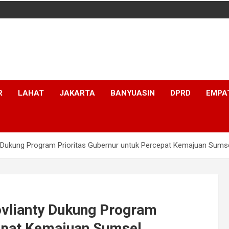
R
LAHAT
JAKARTA
BANYUASIN
DPRD
EMPA
 Dukung Program Prioritas Gubernur untuk Percepat Kemajuan Sums
vlianty Dukung Program
cepat Kemajuan Sumsel