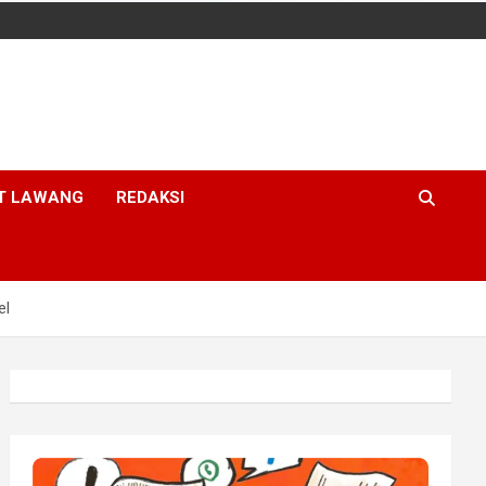
T LAWANG
REDAKSI
el