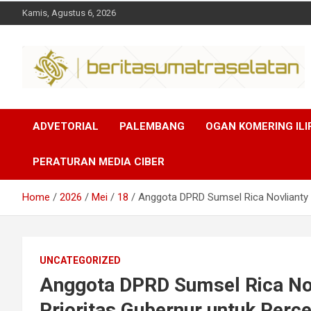
Kamis, Agustus 6, 2026
Dalam berita
Sumsel
ADVETORIAL
PALEMBANG
OGAN KOMERING ILI
PERATURAN MEDIA CIBER
Home
2026
Mei
18
Anggota DPRD Sumsel Rica Novlianty
UNCATEGORIZED
Anggota DPRD Sumsel Rica No
Prioritas Gubernur untuk Per