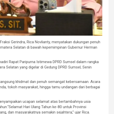
raksi Gerindra, Rica Novlianty, menyatakan dukungan penuh
 Sumatera Selatan di bawah kepemimpinan Gubernur Herman
hadiri Rapat Paripurna Istimewa DPRD Sumsel dalam rangka
era Selatan yang digelar di Gedung DPRD Sumsel, Senin
rlangsung khidmat dan penuh semangat kebersamaan. Acara
opimda, tokoh masyarakat, hingga tamu undangan dari berbagai
menyampaikan ucapan selamat atas bertambahnya usia
ahun.“Selamat Hari Ulang Tahun ke-80 untuk Provinsi
g, dan masyarakatnya semakin sejahtera,” ujar Rica.