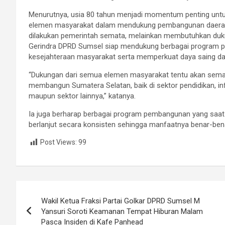
Menurutnya, usia 80 tahun menjadi momentum penting untu
elemen masyarakat dalam mendukung pembangunan daerah. 
dilakukan pemerintah semata, melainkan membutuhkan duku
Gerindra DPRD Sumsel siap mendukung berbagai program pr
kesejahteraan masyarakat serta memperkuat daya saing daer
“Dukungan dari semua elemen masyarakat tentu akan sema
membangun Sumatera Selatan, baik di sektor pendidikan, i
maupun sektor lainnya,” katanya.
Ia juga berharap berbagai program pembangunan yang saat i
berlanjut secara konsisten sehingga manfaatnya benar-bena
Post Views:
99
Navigasi
Wakil Ketua Fraksi Partai Golkar DPRD Sumsel M
pos
Yansuri Soroti Keamanan Tempat Hiburan Malam
Pasca Insiden di Kafe Panhead