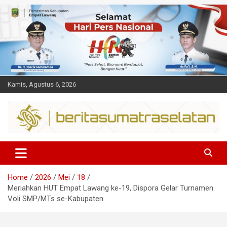
Skip
to
content
Kamis, Agustus 6, 2026
Dalam berita
Sumsel
Home
2026
Mei
18
Meriahkan HUT Empat Lawang ke-19, Dispora Gelar Turnamen
Voli SMP/MTs se-Kabupaten