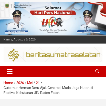
Skip
to
content
Kamis, Agustus 6, 2026
Dalam berita
Sumsel
Home
2026
Mei
21
Gubernur Herman Deru Ajak Generasi Muda Jaga Hutan di
Festival Kehutanan UIN Raden Fatah