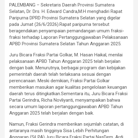
PALEMBANG – Sekretaris Daerah Provinsi Sumatera
Selatan, Dr. Drs. H. Edward Candra,M.H menghadiri Rapat
Paripurna DPRD Provinsi Sumatera Selatan yang digelar
pada Jumat (26/6/2026).Rapat paripurna tersebut
beragendakan penyampaian pemandangan umum fraksi-
fraksi terhadap Laporan Pertanggungjawaban Pelaksanaan
APBD Provinsi Sumatera Selatan Tahun Anggaran 2025.
Juru Bicara Fraksi Partai Golkar, M. Hasan Haikal, menilai
pelaksanaan APBD Tahun Anggaran 2025 telah berjalan
dengan baik. Menurutnya, berbagai program dan kebijakan
pemerintah daerah telah terlaksana sesuai dengan
perencanaan. Meski demikian, Fraksi Partai Golkar
memberikan masukan agar kualitas pengelolaan keuangan
daerah terus ditingkatkan.Sementara itu, Juru Bicara Fraksi
Partai Gerindra, Richa Novliyanti, menyampaikan bahwa
secara umum laporan pertanggungjawaban APBD Tahun
Anggaran 2025 telah berjalan dengan baik.
Namun, Fraksi Gerindra memberikan sejumlah catatan, di
antaranya masih tingginya Sisa Lebih Perhitungan
Anggaran (SiLPA).Juru Bicara Fraksi Partai NasDem, Ardi