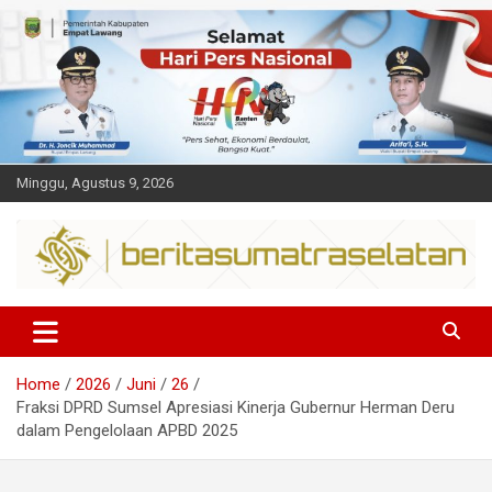
Skip
to
content
Minggu, Agustus 9, 2026
Dalam berita
Sumsel
Home
2026
Juni
26
Fraksi DPRD Sumsel Apresiasi Kinerja Gubernur Herman Deru
dalam Pengelolaan APBD 2025